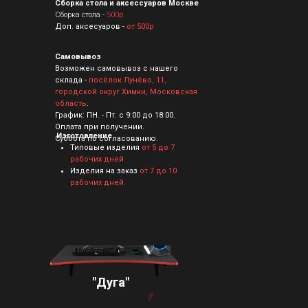
Сборка стола и аксессуаров Москве
Сборка стола -
500р
Доп. аксесуаров -
от 500р
Самовывоз
Возможен самовывоз с нашего
склада -
посёлок Лунёво, 11,
городской округ Химки, Московская
область
.
График: ПН. - Пт. с 9:00 до 18:00.
Оплата при получении.
Изготовление
Суббота по согласованию.
Типовые изделия
от 5 до 7
рабочих дней
Изделия на заказ
от 7 до 10
рабочих дней.
"Дуга"