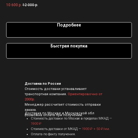
подсветке 5 режимов, подставка входит в комплект.
10 600
р.
12 000
р.
220В / LED RGB
2 8
Подробнее
Быстрая покупка
Доставка по России
Стоимость доставки устанавливает
транспортная компания.
Ориентировочно от
2000р.
Менеджер рассчитает стоимость отправки
заказа.
Доставка по Москве и Московской обл
Возможна оплата при получении.
Стоимость доставки по Москве в пределах МКАД —
1900 ₽
Стоимость доставки от МКАД —
1900 ₽ + 50 ₽/км.
Оплата по факту получения.