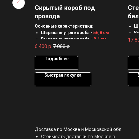
ящика
Скрытый короб под
Сте
провода
бе
Основные характеристики:
Ш
Ширина внутри короба -
56,8 см
В
6 мм
Высота внутри короба -
8,4 см
Гл
17 8
Глубина внутри короба -
10,5 см
Т
6 400
р.
7 000
р.
Толщина материала -
16 мм
М
Материал -
ЛДСП
Подробнее
Быстрая покупка
Доставка по Москве и Московской обл
Стоимость доставки по Москве в