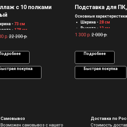
ллаж с 10 полками
Подставка для ПК,
лый
Основные характеристики
Ширина -
28 см
ирина -
73 см
Высота -
12 см
ысота -
178 см
Глубина -
50 см
1 300
р.
2 000
р.
убина -
34 см
00
р.
22 200
р.
Толщина материала -
1
олщина материала -
16 мм
Материал -
ЛДСП
атериал -
ЛДСП
Подробнее
Подробнее
Быстрая покупка
Быстрая покупка
Самовывоз
Доставка по Рос
Возможен самовывоз с нашего
Стоимость доста