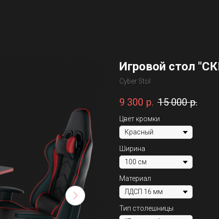
Игровой стол "С
Cyber Stol
9 300
р.
15 000
р.
Цвет кромки
Ширина
Материал
Тип столешницы