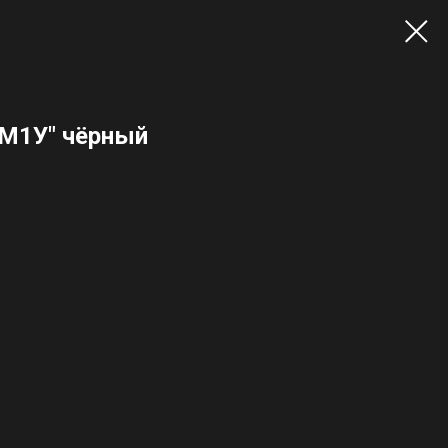
КМ1У" чёрный