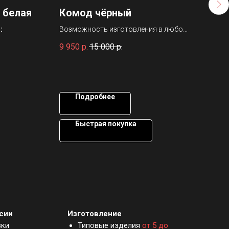
 белая
Комод чёрный
РГ
ст
:
Возможность изготовления в любом
цвете.
Разм
9 950
р.
15 000
р.
под 
8 60
5 ре
6 мм
25мм
220В
Подробнее
Быстрая покупка
сии
Изготовление
вки
Типовые изделия
от 5 до