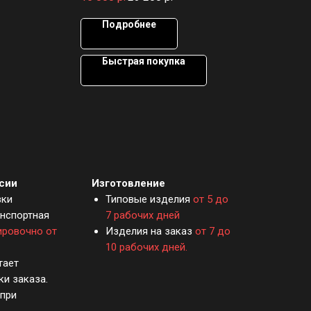
Толщина материала -
16 мм
Т
Материал -
ЛДСП
М
Подробнее
Быстрая покупка
сии
Изготовление
вки
Типовые изделия
от 5 до
анспортная
7 рабочих дней
ировочно от
Изделия на заказ
от 7 до
10 рабочих дней.
тает
ки заказа.
при