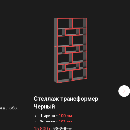
Стеллаж трансформер
Ст
Черный
бе
я в любом
Ширина -
100 см
Ш
Высота -
193 см
В
Глубина -
22 см
Г
15 800
р.
23 200
р.
17 