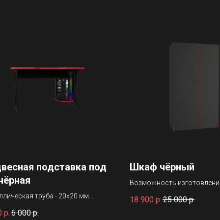
весная подставка под
Шкаф чёрный
чёрная
Возможность изготовлени
цвете.
ллическая труба - 20х20 мм
18 900
р.
25 000
р.
шивается в цвет ножек.
0
р.
6 000
р.
ер: 250х300х550 мм