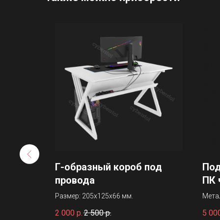
 белая
Г-образный короб под
Под
провода
ПК 
:
Размер: 205х125х66 мм.
Мета
окра
2 000
р.
2 500
р.
5 00
Разм