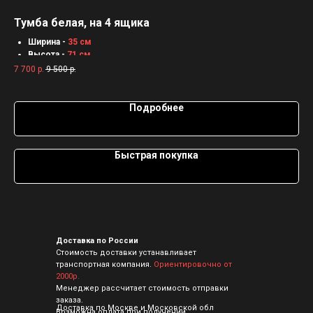
Тумба белая, на 4 ящика
По
Ширина -
35 см
Мет
Высота -
71 см
Раз
5 0
Глубина -
40 см
7 700
р.
9 500
р.
Толщина материала -
16 мм
Материал -
ЛДСП
Подробнее
Быстрая покупка
Доставка по России
Стоимость доставки устанавливает
транспортная компания.
Ориентировочно от
2000р.
Менеджер рассчитает стоимость отправки
заказа.
Доставка по Москве и Московской обл
Возможна оплата при получении.